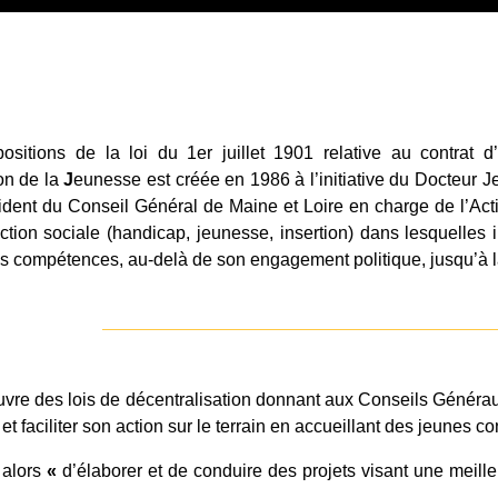
ositions de la loi du 1er juillet 1901 relative au contrat d’
on de la
J
eunesse est créée en 1986 à l’initiative du Docteu
ident du Conseil Général de Maine et Loire en charge de l’Act
tion sociale (handicap, jeunesse, insertion) dans lesquelles il
s compétences, au-delà de son engagement politique, jusqu’à la
vre des lois de décentralisation donnant aux Conseils Généra
 et faciliter son action sur le terrain en accueillant des jeunes co
t alors
«
d’élaborer et de conduire des projets visant une meill