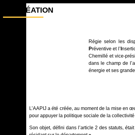
LA CRÉATION
Régie selon les disp
P
réventive et l’
I
nserti
Chemillé et vice-prés
dans le champ de l’ac
énergie et ses grande
L’AAPIJ a été créée, au moment de la mise en œu
pour appuyer la politique sociale de la collectivité
Son objet, défini dans l’article 2 des statuts, étai
résidant sur le département
».