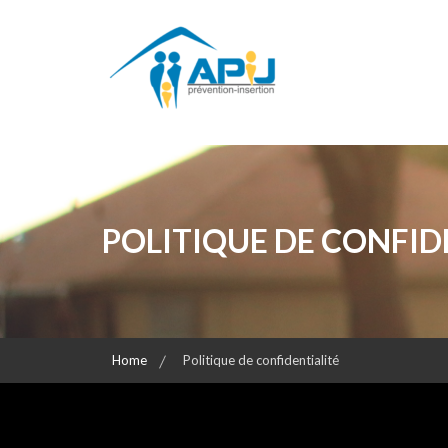
Skip
to
content
Prévention – Insertion de l'enfance
APIJ
POLITIQUE DE CONFID
Home
Politique de confidentialité